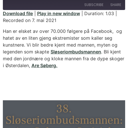
SUBSCRIBE
SHARE
Download file
|
Play in new window
|
Duration: 1.03
|
Recorded on 7. mai 2021
SHARE
RSS FEED
Han er elsket av over 70.000 følgere på Facebook, og
LINK
hatet av en liten gjeng ekstremister som kaller seg
kunstnere. Vi blir bedre kjent med mannen, myten og
EMBED
legenden som skapte
Sløseriombudsmannen
. Bli kjent
med den jordnære og kloke mannen fra de dype skoger
i Østerdalen,
Are Søberg.
38.
Sløseriombudsmannen: