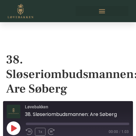
38.
Sløseriombudsmannen
Are Søberg
Løvebakken
38. Sløseriombudsmannen: Are Søberg
1x
00:00
/
1.03